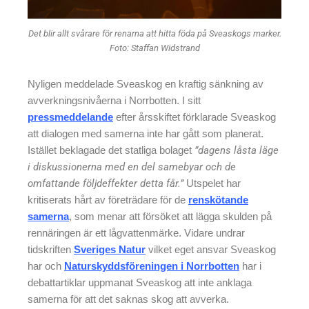
Det blir allt svårare för renarna att hitta föda på Sveaskogs marker.
Foto: Staffan Widstrand
Nyligen meddelade Sveaskog en kraftig sänkning av
avverkningsnivåerna i Norrbotten. I sitt
pressmeddelande
efter årsskiftet förklarade Sveaskog
att dialogen med samerna inte har gått som planerat.
Istället beklagade det statliga bolaget
”dagens låsta läge
i diskussionerna med en del samebyar och de
omfattande följdeffekter detta får.”
Utspelet har
kritiserats hårt av företrädare för de
renskötande
samerna
, som menar att försöket att lägga skulden på
rennäringen är ett lågvattenmärke. Vidare undrar
tidskriften
Sveriges Natur
vilket eget ansvar Sveaskog
har och
Naturskyddsföreningen i Norrbotten
har i
debattartiklar uppmanat Sveaskog att inte anklaga
samerna för att det saknas skog att avverka.