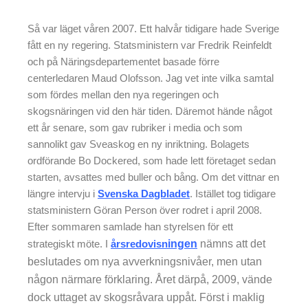
Så var läget våren 2007. Ett halvår tidigare hade Sverige
fått en ny regering. Statsministern var Fredrik Reinfeldt
och på Näringsdepartementet basade förre
centerledaren Maud Olofsson. Jag vet inte vilka samtal
som fördes mellan den nya regeringen och
skogsnäringen vid den här tiden. Däremot hände något
ett år senare, som gav rubriker i media och som
sannolikt gav Sveaskog en ny inriktning. Bolagets
ordförande Bo Dockered, som hade lett företaget sedan
starten, avsattes med buller och bång. Om det vittnar en
längre intervju i
Svenska Dagbladet
. Istället tog tidigare
statsministern Göran Person över rodret i april 2008.
Efter sommaren samlade han styrelsen för ett
strategiskt möte. I
årsredovisn
ingen
nämns att det
beslutades om nya avverkningsnivåer, men utan
någon närmare förklaring. Året därpå, 2009, vände
dock uttaget av skogsråvara uppåt. Först i maklig