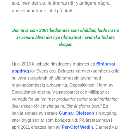
takt, men det skulle ändras när ytterligare några
pusselbitar hade fallit på plats.
Den nivå som 2004 bedömdes som ohållbar, hade nu tio
år senare blivit det nya riktmärket i svenska folkets
skogar.
I juni 2010 klubbade riksdagens majoritet ett
förändrat
uppdrag
för Sveaskog. Bolagets kärnverksamhet skulle
nu vara skogsbruk på affärsmässig grund med
marknadsmässig avkastning. Oppositionen, i form av
Socialdemokraterna, Vänsterpartiet och Miljöpartiet
varnade för att
”en mer produktionsorienterad inriktning
ökar risken för att viktiga miljömål glöms bort.”
Ett
halvår senare aviserade
Gunnar Olofsson
sin avgång,
efter drygt sex år som bolagets vd. På årsstämman i
april 2011 ersattes han av
Per-Olof Wedin
. Därmed var