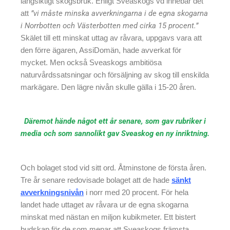
långsiktigt skogsbruk. Enligt Sveaskogs vd innebar det
att
”vi måste minska avverkningarna i de egna skogarna
i Norrbotten och Västerbotten med cirka 15 procent.”
Skälet till ett minskat uttag av råvara, uppgavs vara att
den förre ägaren, AssiDomän, hade avverkat för
mycket. Men också Sveaskogs ambitiösa
naturvårdssatsningar och försäljning av skog till enskilda
markägare. Den lägre nivån skulle gälla i 15-20 åren.
Däremot hände något ett år senare, som gav rubriker i
media och som sannolikt gav Sveaskog en ny inriktning.
Och bolaget stod vid sitt ord. Åtminstone de första åren.
Tre år senare redovisade bolaget att de hade
sänkt
avverkningsnivån
i norr med 20 procent. För hela
landet hade uttaget av råvara ur de egna skogarna
minskat med nästan en miljon kubikmeter. Ett bistert
budskap för de som menar att Sveaskogs främsta