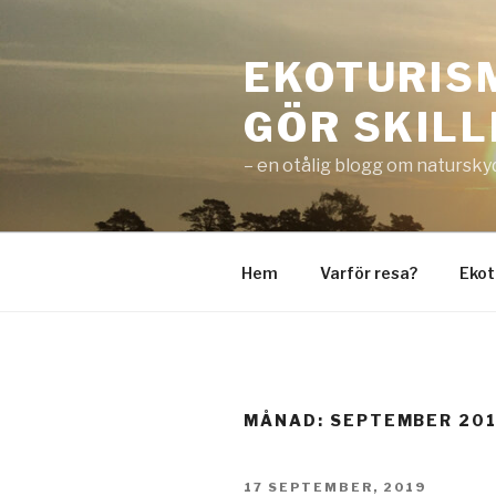
EKOTURIS
GÖR SKIL
– en otålig blogg om natursky
Hem
Varför resa?
Ekot
MÅNAD:
SEPTEMBER 20
17 SEPTEMBER, 2019