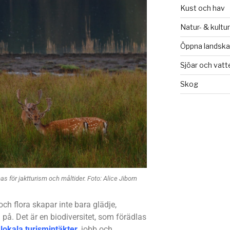
Kust och hav
Natur- & kultu
Öppna landsk
Sjöar och vat
Skog
as för jaktturism och måltider. Foto: Alice Jiborn
ch flora skapar inte bara glädje,
 på. Det är en biodiversitet, som förädlas
r
lokala turismintäkter
, jobb och