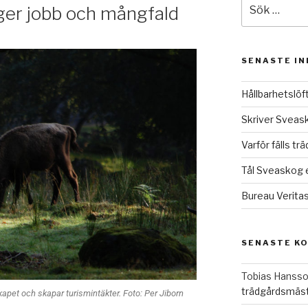
ger jobb och mångfald
SENASTE I
Hållbarhetslö
Skriver Sveask
Varför fälls t
Tål Sveaskog 
Bureau Verita
SENASTE K
Tobias Hanss
trädgårdsmäst
kapet och skapar turismintäkter. Foto: Per Jiborn