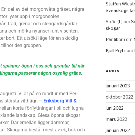
Staffan Widst
n. En del av det morgonvåta gräset, några
Sveaskogs fa
ntor lyser upp i morgonsolen.
Sofie (L)
om
S
ån träd, grenar och stengärdsgårdar
skogar
una och mörka nyanser runt visenten,
er bort. Ett utsökt läge för en skicklig
Per Jiborn
om
 tillhör den gruppen.
Kjell Prytz
om
 spänner ögon i oss och grymtar till när
ARKIV
ltingarna passerar någon osynlig gräns.
januari 2023
 augusti. Vi är på en rundtur med Per-
oktober 2022
s största vilthägn –
Eriksberg Vilt &
mellan korta förflyttningar i bil och lugna
juni 2022
växlande landskap. Glesa öppna skogar
mars 2022
ker. Där emellan ligger dammar,
ar. Skogarna består mest av ek, bok och
januari 2022