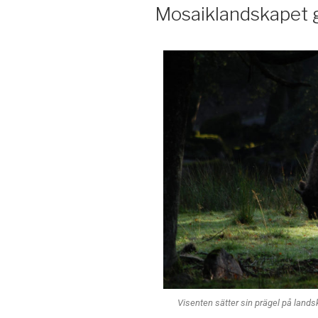
Mosaiklandskapet 
Visenten sätter sin prägel på lands