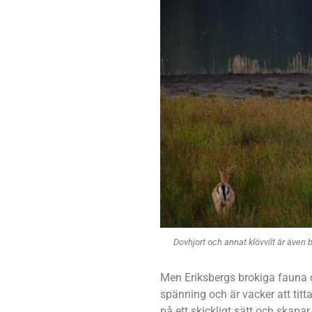
Dovhjort och annat klövvilt är även b
Men Eriksbergs brokiga fauna o
spänning och är vacker att titta
på ett skickligt sätt och skapa