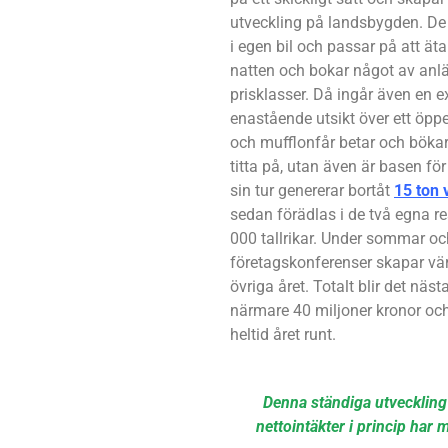
utveckling på landsbygden. De 
i egen bil och passar på att ä
natten och bokar något av anlä
prisklasser. Då ingår även en 
enastående utsikt över ett öpp
och mufflonfår betar och bökar r
titta på, utan även är basen fö
sin tur genererar bortåt
15 ton v
sedan förädlas i de två egna 
000 tallrikar. Under sommar o
företagskonferenser skapar värd
övriga året. Totalt blir det nä
närmare 40 miljoner kronor och
heltid året runt.
Denna ständiga utveckling ä
nettointäkter i princip har 