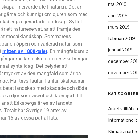
maj 2019
 skapar mervärde ute i naturen. Det är
tar gärna och kunnigt om djuren som med
april 2019
riksbergs egenartade landskap. Syftet
mars 2019
r ett naturreservat, är att främja den
betat mosaiklandskap. Sommarens
februari 2019
kapar en öppen och varierad natur, som
januari 2019
 i
mitten av 1800-talet
. En mångfaldsmix
gångar mellan olika biotoper. Skiftningar
december 201
r sällsynta idag. Det betyder att
november 201
ör mycket av den mångfald som är på
ge. Här trivs fåglar, fjärilar, skalbaggar
tt betat landskap med skadade och döda
KATEGORIE
stora djur som visent och kronhjort. Ett
är att Eriksbergs är en av landets
Arbetstillfällen
. Totalt har Sverige 19 arter av
har 16 av dessa påträffats.
Internationellt
Klimatsmart r