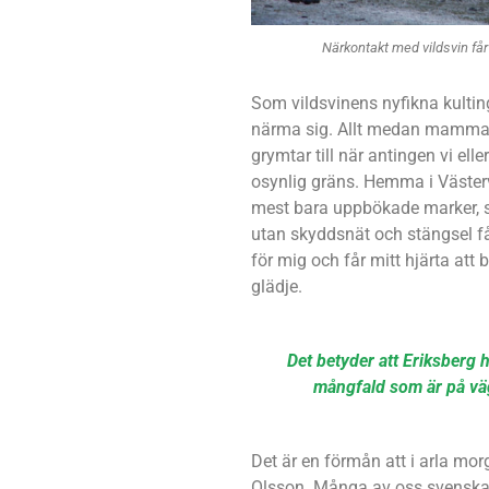
Närkontakt med vildsvin får h
Som vildsvinens nyfikna kulting
närma sig. Allt medan mamma g
grymtar till när antingen vi el
osynlig gräns. Hemma i Västervi
mest bara uppbökade marker, s
utan skyddsnät och stängsel få 
för mig och får mitt hjärta at
glädje.
Det betyder att Eriksberg h
mångfald som är på väg
Det är en förmån att i arla mo
Olsson. Många av oss svenskar för