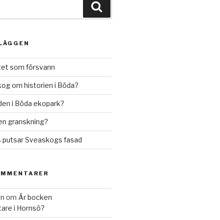
NLÄGGEN
ftet som försvann
og om historien i Böda?
räden i Böda ekopark?
en granskning?
s putsar Sveaskogs fasad
OMMENTARER
on
om
Är bocken
are i Hornsö?