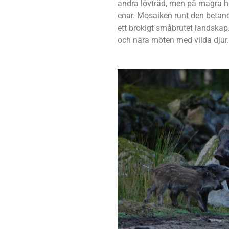
andra lövträd, men på magra hä
enar. Mosaiken runt den betand
ett brokigt småbrutet landska
och nära möten med vilda djur.