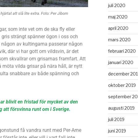
juli 2020
järtat att slå lite extra. Foto: Per Jiborn
maj 2020
april 2020
ar, som inte vet om de ska fly eller
ris strängt spänner ögon i oss och
mars 2020
ler någon av kultingarna passerar någon
februari 2020
k, där vi har gott om vildsvin, är det
om skvallrar om grisarnas framfart. Att
januari 2020
möta vilda grisar på nära håll, är nytt
t bulta snabbare av både spänning och
december 201
oktober 2019
september 20
ar blivit en fristad för mycket av den
augusti 2019
 att försvinna runt om i Sverige.
juli 2019
rgonstund få vandra runt med Per-Arne
juni 2019
står inte, eller vill i vart fall inte