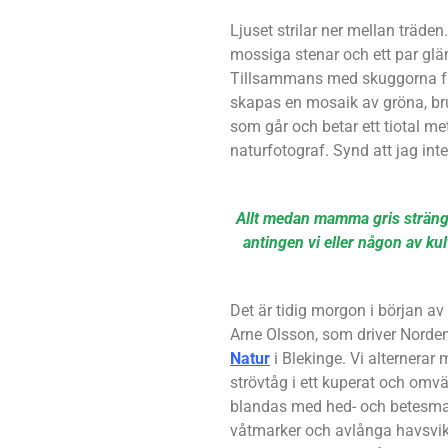
Ljuset strilar ner mellan träde
mossiga stenar och ett par glä
Tillsammans med skuggorna fr
skapas en mosaik av gröna, br
som går och betar ett tiotal met
naturfotograf. Synd att jag inte
Allt medan mamma gris strängt
antingen vi eller någon av ku
Det är tidig morgon i början av
Arne Olsson, som driver Norden
Natur
i Blekinge. Vi alternerar 
strövtåg i ett kuperat och om
blandas med hed- och betesmar
våtmarker och avlånga havsvik