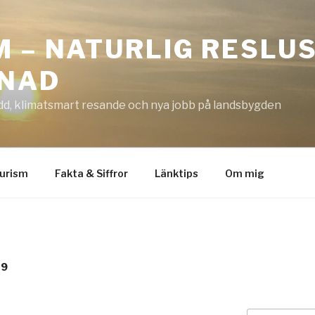
M – NATURLIG RESLU
LNAD
dd, klimatsmart resande och nya jobb på landsbygden
urism
Fakta & Siffror
Länktips
Om mig
19