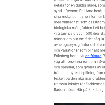
betala för en duktig guide, som
synd, eftersom Per-Arne berät
sina mular och trynen formar E
med vilthägnet, som dessutom ä
biologiska mångfalden i ett 
viltstam på drygt 1 500 djur s
minner om hur området såg ut
av skogsbryn, gläntor och över
och variationer som blir allt me
Eriksberg har blivit
en fristad
f
väg att försvinna runt om i Sveri
och spindlar, som gynnas av e
träd och mycket spillning från 
tecken på den rika mångfalden 
främsta lokaler för fladdermöss
fladdermöss. Här på Eriksberg 