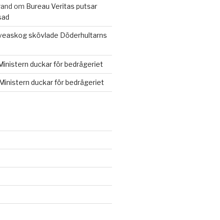
rand
om
Bureau Veritas putsar
sad
veaskog skövlade Döderhultarns
Ministern duckar för bedrägeriet
Ministern duckar för bedrägeriet