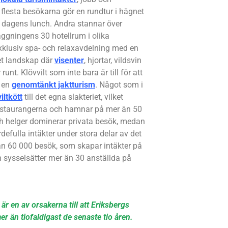
flesta besökarna gör en rundtur i hägnet
ta dagens lunch. Andra stannar över
ggningens 30 hotellrum i olika
exklusiv spa- och relaxavdelning med en
et landskap där
visenter
, hjortar, vildsvin
unt. Klövvilt som inte bara är till för att
r en
genomtänkt jaktturism
. Något som i
iltkött
till det egna slakteriet, vilket
restaurangerna och hamnar på mer än 50
ch helger dominerar privata besök, medan
efulla intäkter under stora delar av det
stan 60 000 besök, som skapar intäkter på
 sysselsätter mer än 30 anställda på
r en av orsakerna till att Eriksbergs
mer än tiofaldigast de senaste tio åren.