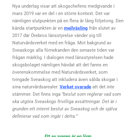
Nya underlag visar att skogschefens medgivande i
mars 2019 var en del i en större kontext. Det var
nämligen slutpunkten på en flera år lång följetong. Den
kända startpunkten är en
mejlväxling
från slutet av
2017 där Örebros länsstyrelse vänder sig till
Naturvårdsverket med en fråga. Mot bakgrund av
Sveaskogs alla förnekanden den senaste tiden var
frågan märklig. I dialogen med länsstyrelsen hade
skogsbolaget nämligen hävdat att det fanns en
överenskommelse med Naturvårdsverket, som
tvingade Sveaskog att inkludera även sålda skogar i
sina naturvårdsarealer.
Verket svarade
att det inte
stämmer. Det finns inga
”beslut som reglerar vad som
ska utgöra Sveaskogs frivilliga avsättningar. Det är i
grunden ett internt beslut av Sveaskog och de själva
definierar vad som ingår i detta.”
Ett av svaren är en lögn.