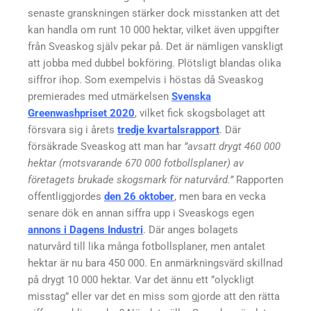
senaste granskningen stärker dock misstanken att det
kan handla om runt 10 000 hektar, vilket även uppgifter
från Sveaskog själv pekar på. Det är nämligen vanskligt
att jobba med dubbel bokföring. Plötsligt blandas olika
siffror ihop. Som exempelvis i höstas då Sveaskog
premierades med utmärkelsen
Svenska
Greenwashpriset 2020
, vilket fick skogsbolaget att
försvara sig i årets
tredje kvartalsrapport
. Där
försäkrade Sveaskog att man har
”avsatt drygt 460 000
hektar (motsvarande 670 000 fotbollsplaner) av
företagets brukade skogsmark för naturvård.”
Rapporten
offentliggjordes
den 26 oktober
, men bara en vecka
senare dök en annan siffra upp i Sveaskogs egen
annons i Dagens Industri
. Där anges bolagets
naturvård till lika många fotbollsplaner, men antalet
hektar är nu bara 450 000. En anmärkningsvärd skillnad
på drygt 10 000 hektar. Var det ännu ett ”olyckligt
misstag” eller var det en miss som gjorde att den rätta