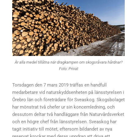
Är alla medel tillåtna när dragkampen om skogsråvara hårdnar?
Foto: Privat
Torsdagen den 7 mars 2019 träffas en handfull
medarbetare vid naturskyddsenheten på länsstyrelsen i
Örebro län och företrädare för Sveaskog. Skogsbolaget
har mönstrat två chefer ur sin koncernledning, och
dessutom deltar två handläggare från Naturvårdsverket
och en högre chef från länsstyrelsen. Sveaskog har
tagit initiativ till mötet, eftersom bildandet av nya
reservat krockar med deras uppdrag att driva ett