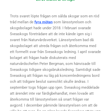
Trots svaret löpte frågan om sålda skogar som en röd
tråd mellan de
fyra möten
som länsstyrelsen och
skogsbolaget hade under 2018. I februari svarade
Sveaskogs företrädare att de inte kände igen sig i
svaret från Naturvårdsverket. Länsstyrelsen bad då
skogsbolaget att utreda frågan och återkomma med
ett formellt svar från Sveaskogs ledning. I april svarade
bolaget att frågan hade diskuterats med
naturvårdschefen Peter Bergman, som hänvisade till
Sveaskogs tidigare skogsbruksledning. Samtidigt sade
Sveaskog att frågan nu låg på koncernledningens bord
och att tidigare beslut sannolikt skulle ändras. I
september togs frågan upp igen. Sveaskog meddelade
att ärendet inte var färdigbehandlat, men lovade att
återkomma till länsstyrelsen så snart frågan var
avgjord. I december påminde länsstyrelsen om att de