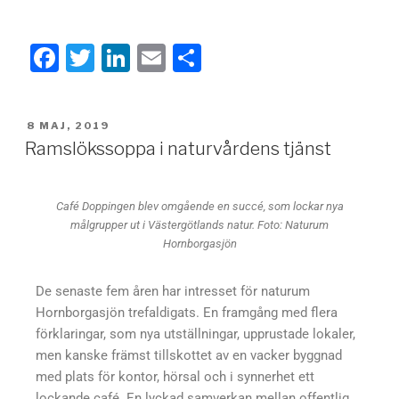
F
T
Li
E
D
a
wi
n
m
el
c
tt
k
ail
a
8 MAJ, 2019
e
er
e
Ramslökssoppa i naturvårdens tjänst
b
dI
o
n
Café Doppingen blev omgående en succé, som lockar nya
o
målgrupper ut i Västergötlands natur. Foto: Naturum
Hornborgasjön
k
De senaste fem åren har intresset för naturum
Hornborgasjön trefaldigats. En framgång med flera
förklaringar, som nya utställningar, upprustade lokaler,
men kanske främst tillskottet av en vacker byggnad
med plats för kontor, hörsal och i synnerhet ett
lockande café. En lyckad samverkan mellan offentlig