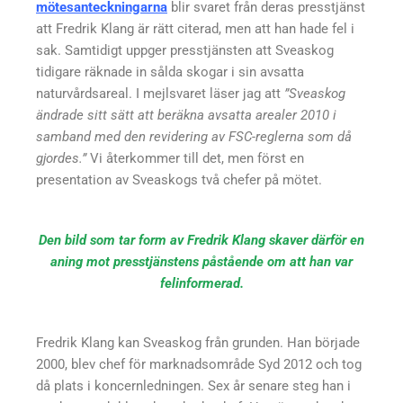
mötesanteckningarna
blir svaret från deras presstjänst
att Fredrik Klang är rätt citerad, men att han hade fel i
sak. Samtidigt uppger presstjänsten att Sveaskog
tidigare räknade in sålda skogar i sin avsatta
naturvårdsareal. I mejlsvaret läser jag att
”Sveaskog
ändrade sitt sätt att beräkna avsatta arealer 2010 i
samband med den revidering av FSC-reglerna som då
gjordes.”
Vi återkommer till det, men först en
presentation av Sveaskogs två chefer på mötet.
Den bild som tar form av Fredrik Klang skaver därför en
aning mot presstjänstens påstående om att han var
felinformerad.
Fredrik Klang kan Sveaskog från grunden. Han började
2000, blev chef för marknadsområde Syd 2012 och tog
då plats i koncernledningen. Sex år senare steg han i