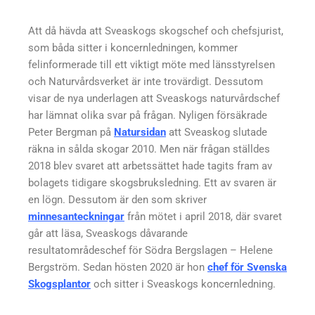
Att då hävda att Sveaskogs skogschef och chefsjurist,
som båda sitter i koncernledningen, kommer
felinformerade till ett viktigt möte med länsstyrelsen
och Naturvårdsverket är inte trovärdigt. Dessutom
visar de nya underlagen att Sveaskogs naturvårdschef
har lämnat olika svar på frågan. Nyligen försäkrade
Peter Bergman på
Natursidan
att Sveaskog slutade
räkna in sålda skogar 2010. Men när frågan ställdes
2018 blev svaret att arbetssättet hade tagits fram av
bolagets tidigare skogsbruksledning. Ett av svaren är
en lögn. Dessutom är den som skriver
minnesanteckningar
från mötet i april 2018, där svaret
går att läsa, Sveaskogs dåvarande
resultatområdeschef för Södra Bergslagen – Helene
Bergström. Sedan hösten 2020 är hon
chef för Svenska
Skogsplantor
och sitter i Sveaskogs koncernledning.