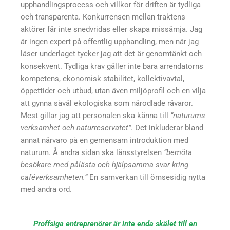
upphandlingsprocess och villkor för driften är tydliga
och transparenta. Konkurrensen mellan traktens
aktörer får inte snedvridas eller skapa missämja. Jag
är ingen expert på offentlig upphandling, men när jag
läser underlaget tycker jag att det är genomtänkt och
konsekvent. Tydliga krav gäller inte bara arrendatorns
kompetens, ekonomisk stabilitet, kollektivavtal,
öppettider och utbud, utan även miljöprofil och en vilja
att gynna såväl ekologiska som närodlade råvaror.
Mest gillar jag att personalen ska känna till
”naturums
verksamhet och naturreservatet”
. Det inkluderar bland
annat närvaro på en gemensam introduktion med
naturum. Å andra sidan ska länsstyrelsen
”bemöta
besökare med pålästa och hjälpsamma svar kring
caféverksamheten.”
En samverkan till ömsesidig nytta
med andra ord.
Proffsiga entreprenörer är inte enda skälet till en