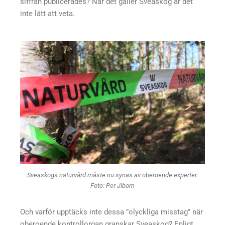
siffran publicerades? När det gäller Sveaskog är det
inte lätt att veta.
Sveaskogs naturvård måste nu synas av oberoende experter.
Foto: Per Jiborn
Och varför upptäcks inte dessa ”olyckliga misstag” när
oberoende kontrollorgan granskar Sveaskog? Enligt