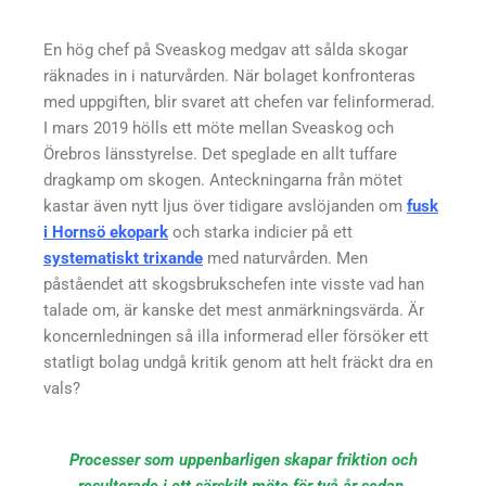
En hög chef på Sveaskog medgav att sålda skogar
räknades in i naturvården. När bolaget konfronteras
med uppgiften, blir svaret att chefen var felinformerad.
I mars 2019 hölls ett möte mellan Sveaskog och
Örebros länsstyrelse. Det speglade en allt tuffare
dragkamp om skogen. Anteckningarna från mötet
kastar även nytt ljus över tidigare avslöjanden om
fusk
i Hornsö ekopark
och starka indicier på ett
systematiskt trixande
med naturvården. Men
påståendet att skogsbrukschefen inte visste vad han
talade om, är kanske det mest anmärkningsvärda. Är
koncernledningen så illa informerad eller försöker ett
statligt bolag undgå kritik genom att helt fräckt dra en
vals?
Processer som uppenbarligen skapar friktion och