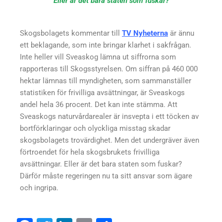
Eller är det bara staten som fuskar?
Skogsbolagets kommentar till
TV Nyheterna
är ännu
ett beklagande, som inte bringar klarhet i sakfrågan.
Inte heller vill Sveaskog lämna ut siffrorna som
rapporteras till Skogsstyrelsen. Om siffran på 460 000
hektar lämnas till myndigheten, som sammanställer
statistiken för frivilliga avsättningar, är Sveaskogs
andel hela 36 procent. Det kan inte stämma. Att
Sveaskogs naturvårdarealer är insvepta i ett töcken av
bortförklaringar och olyckliga misstag skadar
skogsbolagets trovärdighet. Men det undergräver även
förtroendet för hela skogsbrukets frivilliga
avsättningar. Eller är det bara staten som fuskar?
Därför måste regeringen nu ta sitt ansvar som ägare
och ingripa.