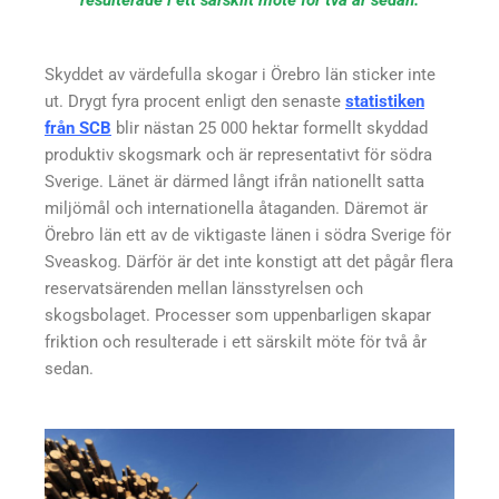
resulterade i ett särskilt möte för två år sedan.
Skyddet av värdefulla skogar i Örebro län sticker inte
ut. Drygt fyra procent enligt den senaste
statistiken
från SCB
blir nästan 25 000 hektar formellt skyddad
produktiv skogsmark och är representativt för södra
Sverige. Länet är därmed långt ifrån nationellt satta
miljömål och internationella åtaganden. Däremot är
Örebro län ett av de viktigaste länen i södra Sverige för
Sveaskog. Därför är det inte konstigt att det pågår flera
reservatsärenden mellan länsstyrelsen och
skogsbolaget. Processer som uppenbarligen skapar
friktion och resulterade i ett särskilt möte för två år
sedan.