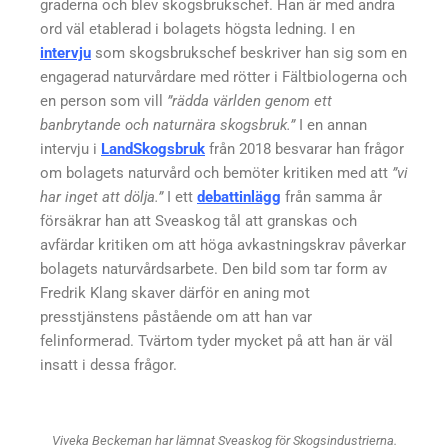
graderna och blev skogsbrukschef. Han är med andra
ord väl etablerad i bolagets högsta ledning. I en
intervju
som skogsbrukschef beskriver han sig som en
engagerad naturvårdare med rötter i Fältbiologerna och
en person som vill
”rädda världen genom ett
banbrytande och naturnära skogsbruk.”
I en annan
intervju i
LandSkogsbruk
från 2018 besvarar han frågor
om bolagets naturvård och bemöter kritiken med att
”vi
har inget att dölja.”
I ett
debattinlägg
från samma år
försäkrar han att Sveaskog tål att granskas och
avfärdar kritiken om att höga avkastningskrav påverkar
bolagets naturvårdsarbete. Den bild som tar form av
Fredrik Klang skaver därför en aning mot
presstjänstens påstående om att han var
felinformerad. Tvärtom tyder mycket på att han är väl
insatt i dessa frågor.
Viveka Beckeman har lämnat Sveaskog för Skogsindustrierna.