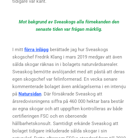
tidigare var känt.
Mot bakgrund av Sveaskogs alla förnekanden den
senaste tiden var frågan märklig.
I mitt
förra inlägg
berättade jag hur Sveaskogs
skogschef Fredrik Klang i mars 2019 medgav att även
sålda skogar räknas in i bolagets naturvårdsarealer.
Sveaskog bemötte avslöjandet med att påstå att deras
egen skogschef var felinformerad. En vecka senare
kommenterade bolaget även anklagelserna i en intervju
på
Natursidan
. Där försäkrade Sveaskog att
årsredovisningens siffra på 460 000 hektar bara består
av egna skogar och att uppgiften kontrolleras av både
certifieringen FSC och en oberoende
hållbarhetskonsult. Samtidigt erkände Sveaskog att
bolaget tidigare inkluderade sålda skogar i sin