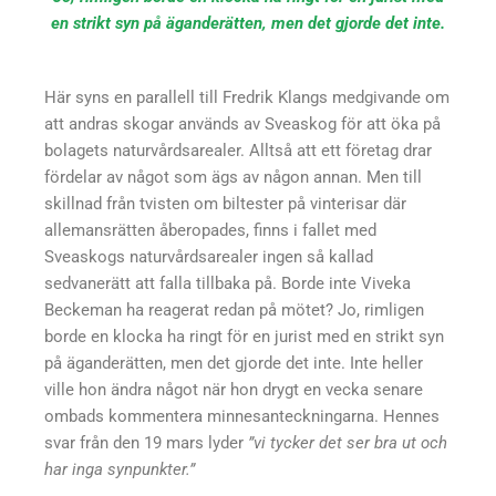
en strikt syn på äganderätten, men det gjorde det inte.
Här syns en parallell till Fredrik Klangs medgivande om
att andras skogar används av Sveaskog för att öka på
bolagets naturvårdsarealer. Alltså att ett företag drar
fördelar av något som ägs av någon annan. Men till
skillnad från tvisten om biltester på vinterisar där
allemansrätten åberopades, finns i fallet med
Sveaskogs naturvårdsarealer ingen så kallad
sedvanerätt att falla tillbaka på. Borde inte Viveka
Beckeman ha reagerat redan på mötet? Jo, rimligen
borde en klocka ha ringt för en jurist med en strikt syn
på äganderätten, men det gjorde det inte. Inte heller
ville hon ändra något när hon drygt en vecka senare
ombads kommentera minnesanteckningarna. Hennes
svar från den 19 mars lyder
”vi tycker det ser bra ut och
har inga synpunkter.”