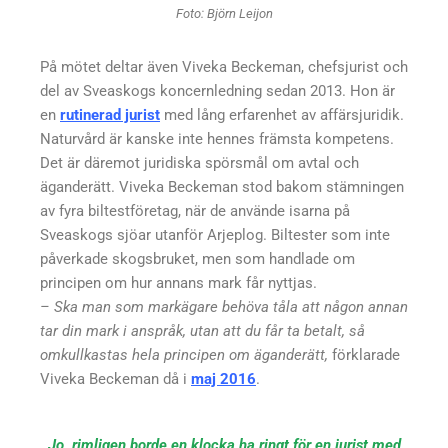
Foto: Björn Leijon
På mötet deltar även Viveka Beckeman, chefsjurist och
del av Sveaskogs koncernledning sedan 2013. Hon är
en
rutinerad jurist
med lång erfarenhet av affärsjuridik.
Naturvård är kanske inte hennes främsta kompetens.
Det är däremot juridiska spörsmål om avtal och
äganderätt. Viveka Beckeman stod bakom stämningen
av fyra biltestföretag, när de använde isarna på
Sveaskogs sjöar utanför Arjeplog. Biltester som inte
påverkade skogsbruket, men som handlade om
principen om hur annans mark får nyttjas.
– Ska man som markägare behöva tåla att någon annan
tar din mark i anspråk, utan att du får ta betalt, så
omkullkastas hela principen om äganderätt,
förklarade
Viveka Beckeman då i
maj 2016
.
Jo, rimligen borde en klocka ha ringt för en jurist med