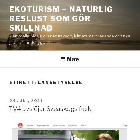
EKOTURISM – NATURLIG
RESLUST SOM GÖR
SKILLNAD
– en otålig blogg om naturskydd, klimatsmart resande och nya
jobb på landsbygden
Meny
ETIKETT:
LÄNSSTYRELSE
24 JUNI, 2021
TV4 avslöjar Sveaskogs fusk