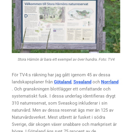
Stora Härnön är bara ett exempel av över hundra. Foto: TV4
För TV4:s räkning har jag gått igenom 45 av dessa
landskapsplaner från
Götaland
,
Svealand
och
Norrland
. Och granskningen blottlägger ett omfattande och
systematiskt fusk. I dessa underlag identifieras drygt
310 naturreservat, som Sveaskog inkluderar i sin
naturvård. Men av dessa reservat ägs mer än 125 av
Naturvårdsverket. Mest utbrett är fusket i södra
Sverige, där skogen växer snabbare och markpriset är
högre. I Götaland ägs runt 75 procent av de