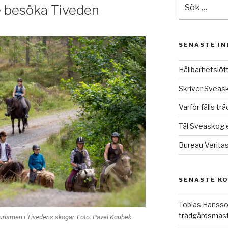
 besöka Tiveden
SENASTE I
Hållbarhetslö
Skriver Sveask
Varför fälls t
Tål Sveaskog 
Bureau Verita
SENASTE K
Tobias Hanss
trädgårdsmäst
urismen i Tivedens skogar. Foto: Pavel Koubek