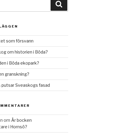
NLÄGGEN
ftet som försvann
og om historien i Böda?
räden i Böda ekopark?
en granskning?
s putsar Sveaskogs fasad
OMMENTARER
on
om
Är bocken
are i Hornsö?