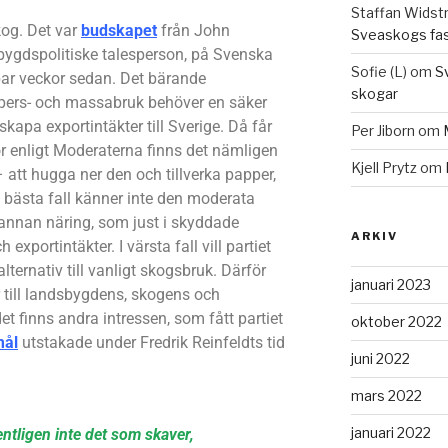
Staffan Widst
kog. Det var
budskapet
från John
Sveaskogs fa
ygdspolitiske talesperson, på Svenska
Sofie (L)
om
S
par veckor sedan. Det bärande
skogar
ppers- och massabruk behöver en säker
skapa exportintäkter till Sverige. Då får
Per Jiborn
om
För enligt Moderaterna finns det nämligen
Kjell Prytz
om
– att hugga ner den och tillverka papper,
 I bästa fall känner inte den moderata
en annan näring, som just i skyddade
ARKIV
xportintäkter. I värsta fall vill partiet
lternativ till vanligt skogsbruk. Därför
januari 2023
 till landsbygdens, skogens och
t finns andra intressen, som fått partiet
oktober 2022
mål
utstakade under Fredrik Reinfeldts tid
juni 2022
mars 2022
januari 2022
ntligen inte det som skaver,