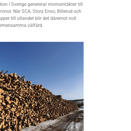
n i Sverige genererar momsintäkter till
ronor. När SCA, Stora Enso, Billerud och
er till utlandet blir det däremot noll
r gemensamma välfärd.