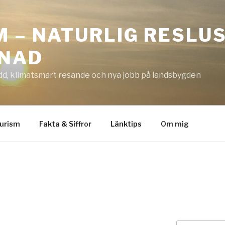
M – NATURLIG RESLU
LNAD
dd, klimatsmart resande och nya jobb på landsbygden
urism
Fakta & Siffror
Länktips
Om mig