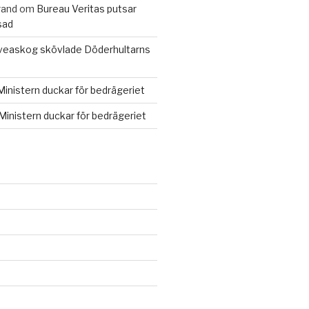
rand
om
Bureau Veritas putsar
sad
veaskog skövlade Döderhultarns
Ministern duckar för bedrägeriet
Ministern duckar för bedrägeriet