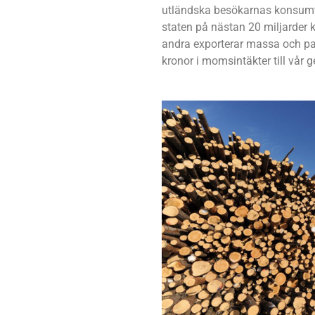
utländska besökarnas konsumtio
staten på nästan 20 miljarder k
andra exporterar massa och papp
kronor i momsintäkter till vå