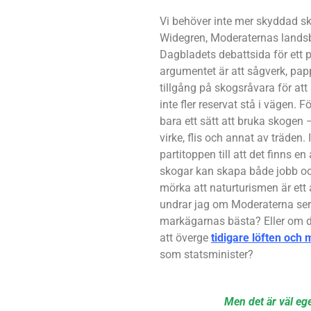
Vi behöver inte mer skyddad s
Widegren, Moderaternas landsb
Dagbladets debattsida för ett 
argumentet är att sågverk, pa
tillgång på skogsråvara för att 
inte fler reservat stå i vägen. 
bara ett sätt att bruka skogen 
virke, flis och annat av träden.
partitoppen till att det finns 
skogar kan skapa både jobb och e
mörka att naturturismen är ett a
undrar jag om Moderaterna ser
markägarnas bästa? Eller om de
att överge
tidigare löften och 
som statsminister?
Men det är väl ege