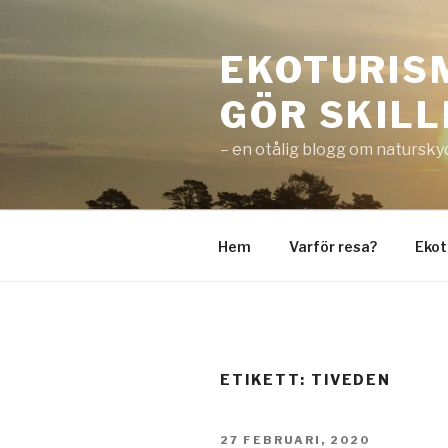
EKOTURIS
GÖR SKIL
– en otålig blogg om natursky
Hem
Varför resa?
Ekot
ETIKETT:
TIVEDEN
27 FEBRUARI, 2020