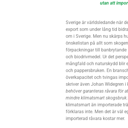
utan att impor
Sverige är världsledande när d
export som under lång tid bidrag
om i Sverige. Men nu skärps h
önskelistan på allt som skogen s
förpackningar till banbrytande 
och biodrivmedel. Ur det perspek
mångfald och naturskydd blir e
och pappersbruken. En bransch
överkapacitet och tvingas impo
skriver även Johan Widegren i kl
behöver garanteras råvara för a
mindre klimatsmart skogsbruk.
klimatsmart än importerade träd
förklaras inte. Men det är väl e
importerad råvara kostar mer.