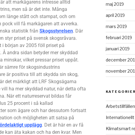
r att markägarens intresse alltid
maj 2019
ins, men så är det inte. Många
april 2019
som länge stått och stampat, och om
pock vill få markägaren att avverka.
mars 2019
nska statistik från
Skogsstyrelsen
. Där
februari 2019
n styr priset på svensk skogsråvara.
i början av 2005 föll priset på
januari 2019
 Å andra sidan betyder mer skyddad
 minskar, vilket pressar priset uppåt.
december 201
r sämre för skogsindustrins
november 201
är positiva till att skydda sin skog,
r är det märkligt att LRF Skogsägarna
te vill ha mer skyddad natur, när detta ofta
KATEGORIE
. När ett naturreservat bildas får
s 25 procent i så kallad
Arbetstillfällen
tter som ägare och har dessutom fortsatt
Internationellt
ekreation och möjligheten att satsa på
fördelaktigt upplägg
. Det är här en av få
Klimatsmart r
de kan äta kakan och ha den kvar. Men