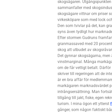
skogsägaren. Utgångspunkten ä
sammanfaller med skogsindustr
skogsägare vittnar om priser 
virkesköpare som med lock och 
Den som tvivlar på det, kan gra
syns även tydligt hur marknade
Efter stormen Gudruns framfart 
granmassaved med 20 procent.
skog att utbudet av skogsråvara
Det gynnar skogsägarna, men ä
vinstmarginal. Många markägare 
om de får vettigt betalt. Därfö
skriver till regeringen att de in
är en bra affär för medlemmarna
markägaren marknadsvärdet plu
intrångsersättning. Man fortsä
tillgång till jakt, fiske, egen r
turism. I mina ögon ett ytterst
gånger, som någon faktiskt bå