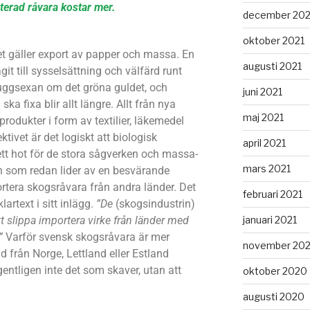
terad råvara kostar mer.
december 202
oktober 2021
et gäller export av papper och massa. En
augusti 2021
it till sysselsättning och välfärd runt
uggsexan om det gröna guldet, och
juni 2021
ka fixa blir allt längre. Allt från nya
maj 2021
produkter i form av textilier, läkemedel
tivet är det logiskt att biologisk
april 2021
tt hot för de stora sågverken och massa-
mars 2021
 som redan lider av en besvärande
rtera skogsråvara från andra länder. Det
februari 2021
artext i sitt inlägg.
”De
(skogsindustrin)
januari 2021
tt slippa importera virke från länder med
”
Varför svensk skogsråvara är mer
november 20
 från Norge, Lettland eller Estland
gentligen inte det som skaver, utan att
oktober 2020
augusti 2020