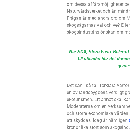
om dessa affärsmöjligheter ber
Naturvårdsverket och än mindr
Frågan är med andra ord om Mo
skogsägarnas väl och ve? Eller
skogsindustrins önskan om mest
När SCA, Stora Enso, Billeru
till utlandet blir det däre
gemen
Det kan i så fall förklara varf
en av landsbygdens verkligt gr
ekoturismen. Ett annat skäl ka
Moderaterna om en verksamhet, 
och större ekonomiska värden 
att skyddas. Idag är nämligen
kronor lika stort som skogsindu