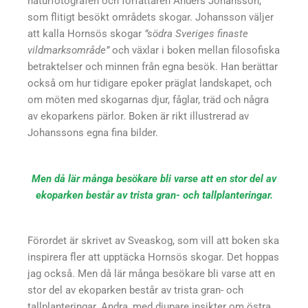
naturfotografen och författaren Anders Johansson,
som flitigt besökt områdets skogar. Johansson väljer
att kalla Hornsös skogar
”södra Sveriges finaste
vildmarksområde”
och växlar i boken mellan filosofiska
betraktelser och minnen från egna besök. Han berättar
också om hur tidigare epoker präglat landskapet, och
om möten med skogarnas djur, fåglar, träd och några
av ekoparkens pärlor. Boken är rikt illustrerad av
Johanssons egna fina bilder.
Men då lär många besökare bli varse att en stor del av
ekoparken består av trista gran- och tallplanteringar.
Förordet är skrivet av Sveaskog, som vill att boken ska
inspirera fler att upptäcka Hornsös skogar. Det hoppas
jag också. Men då lär många besökare bli varse att en
stor del av ekoparken består av trista gran- och
tallplanteringar. Andra, med djupare insikter om östra