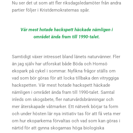
Nu ser det ut som att fler riksdagsledamöter från andra
partier följer i Kristdemokraternas spår.
Vår mest hotade hackspett häckade nämligen i
området ända fram till 1990-talet.
Samtidigt växer intresset bland länets naturvänner. Fler
än jag själv har utforskat både Böda och Hornsö
ekopark på cykel i sommar. Nyfikna frågor ställs om
vad som bör göras för att locka tillbaka den vitryggiga
hackspetten. Vår mest hotade hackspett häckade
nämligen i området ända fram till 1990-talet. Samtal
inleds om skogsbete, fler naturvårdsbränningar och
mer återskapade våtmarker. Ett nätverk börjar ta form
och under hösten lär nya initiativ tas för att få veta mer
om hur ekoparkerna förvaltas och vad som kan göras i
närtid för att gynna skogarnas höga biologiska