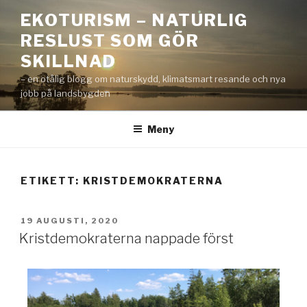
EKOTURISM – NATURLIG
RESLUST SOM GÖR
SKILLNAD
– en otålig blogg om naturskydd, klimatsmart resande och nya
jobb på landsbygden
Meny
ETIKETT:
KRISTDEMOKRATERNA
19 AUGUSTI, 2020
Kristdemokraterna nappade först