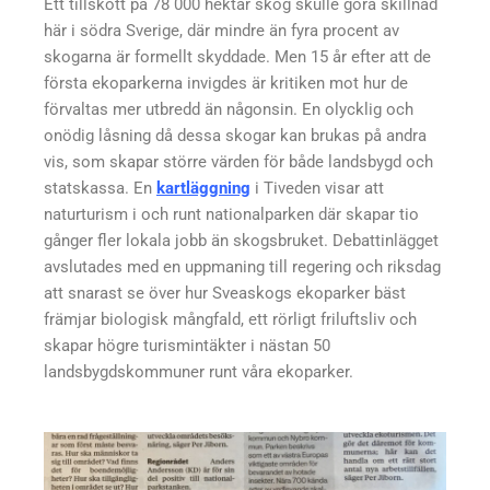
Ett tillskott på 78 000 hektar skog skulle göra skillnad
här i södra Sverige, där mindre än fyra procent av
skogarna är formellt skyddade. Men 15 år efter att de
första ekoparkerna invigdes är kritiken mot hur de
förvaltas mer utbredd än någonsin. En olycklig och
onödig låsning då dessa skogar kan brukas på andra
vis, som skapar större värden för både landsbygd och
statskassa. En
kartläggning
i Tiveden visar att
naturturism i och runt nationalparken där skapar tio
gånger fler lokala jobb än skogsbruket. Debattinlägget
avslutades med en uppmaning till regering och riksdag
att snarast se över hur Sveaskogs ekoparker bäst
främjar biologisk mångfald, ett rörligt friluftsliv och
skapar högre turismintäkter i nästan 50
landsbygdskommuner runt våra ekoparker.