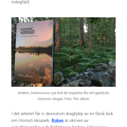
mångfald.
Anders Johanssons nya bok lär inspirera fler att upptäcka
Hornsös skogar. Foto: Per Jiborn
I det arbetet får vi dessutom draghjälp av en färsk bok
om Hornsö ekopark.
Boken
är skriven av