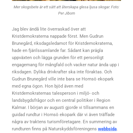
Mer skogsbete är ett sätt att återskapa glesa ljusa skogar. Foto:
Per Jiborn
Jag blev ändå lite överraskad över att
Kristdemokraterna nappade först. Men Gudrun
Brunegård, riksdagsledamot för Kristdemokraterna,
hade en fjärilssamlande far. Sådant kan prägla
uppväxten och lägga grunden för ett personligt
engagemang för mångfald och vacker natur ända upp i
riksdagen. Dylika drivkrafter ska inte föraktas. Och
Gudrun Brunegård ville inte bara se Hornsö ekopark
med egna ögon. Hon bjöd även med
Kristdemokraternas talesperson i miljö- och
landsbygdsfrågor och en central politiker i Region
Kalmar. I början av augusti gjorde vi tillsammans en
guidad rundtur i Hornsö ekopark där vi även träffade
några av traktens turismföretagare. En summering av
rundturen finns på Naturskyddsföreningens
webbsida
.