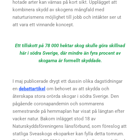
hotade arter kan värnas på kort sikt. Upplägget att
kombinera skydd av skogens mångfald med
naturturismens möjlighet till jobb och intäkter ser ut
att vara ett vinnande koncept.
Ett tillskott på 78 000 hektar skog skulle göra skillnad
här i södra Sverige, där mindre än fyra procent av
skogarna är formellt skyddade.
I maj publicerade drygt ett dussin olika dagstidningar
en
debattartikel
om behovet av att skydda och
återskapa stora orörda skogar i södra Sverige. Den
pågående coronapandemin och sommarens
semestrande på hemmaplan har visat på längtan efter
vacker natur. Bakom inlägget stod 18 av
Naturskyddsföreningens länsförbund, som föreslog att
statliga Sveaskogs ekoparker kan fylla detta tomrum.