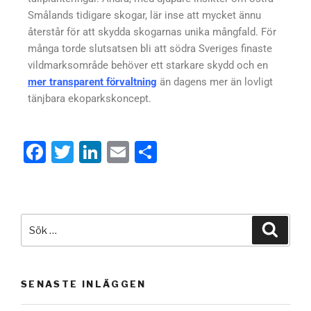
Smålands tidigare skogar, lär inse att mycket ännu
återstår för att skydda skogarnas unika mångfald. För
många torde slutsatsen bli att södra Sveriges finaste
vildmarksområde behöver ett starkare skydd och en
mer transparent förvaltning
än dagens mer än lovligt
tänjbara ekoparkskoncept.
F
T
Li
E
D
a
wi
n
m
el
c
tt
k
ail
a
e
er
e
b
dI
o
n
o
SENASTE INLÄGGEN
k